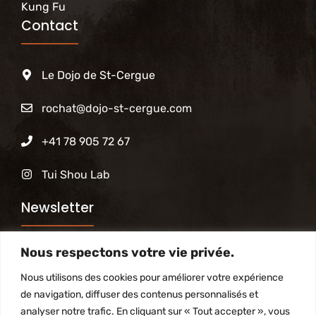
Kung Fu
Contact
Le Dojo de St-Cergue
rochat@dojo-st-cergue.com
+41 78 905 72 67
Tui Shou Lab
Newsletter
Nous respectons votre vie privée.
Abonnez-vous à notre newsletter pour être tenu
informé des activités du Dojo
Nous utilisons des cookies pour améliorer votre expérience
de navigation, diffuser des contenus personnalisés et
analyser notre trafic. En cliquant sur « Tout accepter », vous
S'inscrire