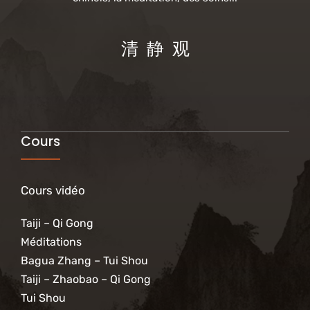
清 静 观
Cours
Cours vidéo
Taiji – Qi Gong
Méditations
Bagua Zhang – Tui Shou
Taiji – Zhaobao – Qi Gong
Tui Shou