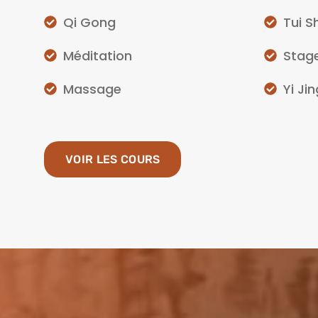
Qi Gong
Tui S
Méditation
Stag
Massage
Yi Jin
VOIR LES COURS