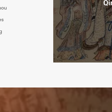
Qi
hou
es
g