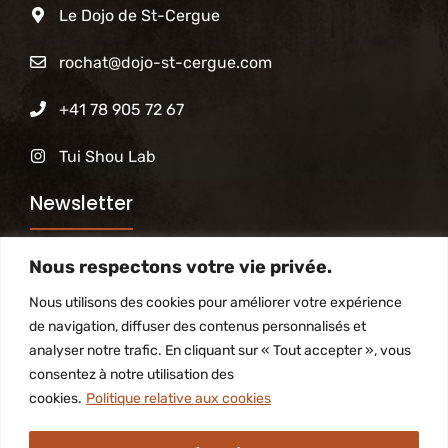
Le Dojo de St-Cergue
rochat@dojo-st-cergue.com
+41 78 905 72 67
Tui Shou Lab
Newsletter
Nous respectons votre vie privée.
Abonnez-vous à notre newsletter pour être tenu
informé des activités du Dojo
Nous utilisons des cookies pour améliorer votre expérience
de navigation, diffuser des contenus personnalisés et
analyser notre trafic. En cliquant sur « Tout accepter », vous
S'inscrire
consentez à notre utilisation des
cookies.
Politique relative aux cookies