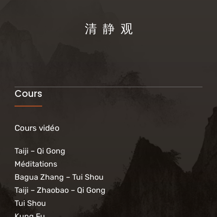
清 静 观
Cours
Cours vidéo
Taiji – Qi Gong
Méditations
Bagua Zhang – Tui Shou
Taiji – Zhaobao – Qi Gong
Tui Shou
Kung Fu