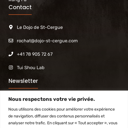
Contact
Le Dojo de St-Cergue
rochat@dojo-st-cergue.com
+41 78 905 72 67
Tui Shou Lab
Newsletter
Nous respectons votre vie privée.
Abonnez-vous à notre newsletter pour être tenu
informé des activités du Dojo
Nous utilisons des cookies pour améliorer votre expérience
de navigation, diffuser des contenus personnalisés et
analyser notre trafic. En cliquant sur « Tout accepter », vous
S'inscrire