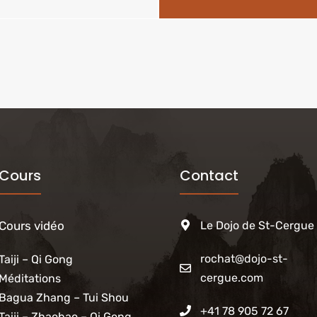
Cours
Contact
Cours vidéo
Le Dojo de St-Cergue
rochat@dojo-st-
Taiji – Qi Gong
cergue.com
Méditations
Bagua Zhang – Tui Shou
+41 78 905 72 67
Taiji – Zhaobao – Qi Gong