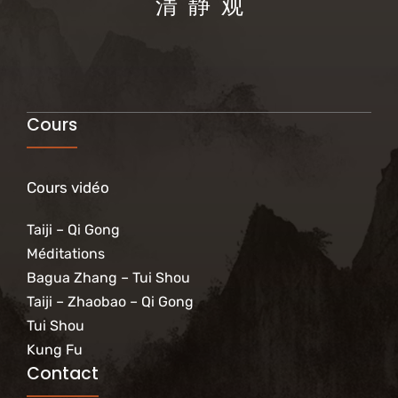
清 静 观
Cours
Cours vidéo
Taiji – Qi Gong
Méditations
Bagua Zhang – Tui Shou
Taiji – Zhaobao – Qi Gong
Tui Shou
Kung Fu
Contact