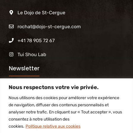
Le Dojo de St-Cergue
rochat@dojo-st-cergue.com
+41 78 905 72 67
Tui Shou Lab
Newsletter
Nous respectons votre vie privée.
Abonnez-vous à notre newsletter pour être tenu
informé des activités du Dojo
Nous utilisons des cookies pour améliorer votre expérience
de navigation, diffuser des contenus personnalisés et
analyser notre trafic. En cliquant sur « Tout accepter », vous
S'inscrire
consentez à notre utilisation des
cookies.
Politique relative aux cookies