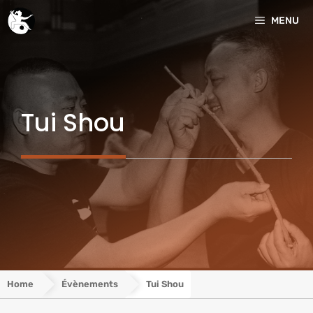
Aller
MENU
au
contenu
Tui Shou
Home
Évènements
Tui Shou