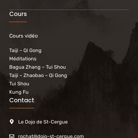
Cours
Cours vidéo
Taiji – Qi Gong
Méditations
Bagua Zhang – Tui Shou
Taiji – Zhaobao – Qi Gong
Tui Shou
Kung Fu
Contact
Le Dojo de St-Cergue
rochat@dojo-st-cergue.com