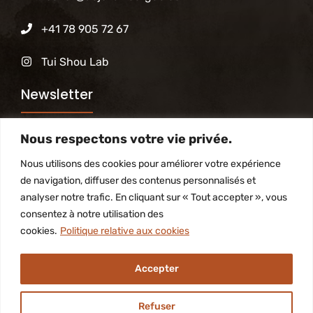
+41 78 905 72 67
Tui Shou Lab
Newsletter
Nous respectons votre vie privée.
Abonnez-vous à notre newsletter pour être tenu
informé des activités du Dojo
Nous utilisons des cookies pour améliorer votre expérience
de navigation, diffuser des contenus personnalisés et
analyser notre trafic. En cliquant sur « Tout accepter », vous
S'inscrire
consentez à notre utilisation des
cookies.
Politique relative aux cookies
Accepter
2026 Laurent Rochat • Built with
by Ba Ren Qing
Refuser
Charte de Confidentialité
Termes et conditions