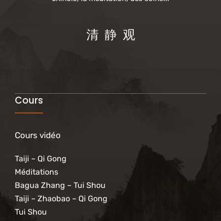
清 静 观
Cours
Cours vidéo
Taiji – Qi Gong
Méditations
Bagua Zhang – Tui Shou
Taiji – Zhaobao – Qi Gong
Tui Shou