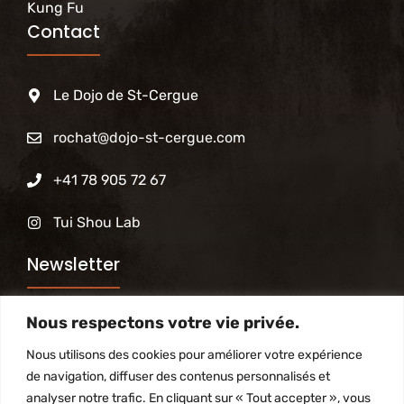
Kung Fu
Contact
Le Dojo de St-Cergue
rochat@dojo-st-cergue.com
+41 78 905 72 67
Tui Shou Lab
Newsletter
Nous respectons votre vie privée.
Abonnez-vous à notre newsletter pour être tenu
informé des activités du Dojo
Nous utilisons des cookies pour améliorer votre expérience
de navigation, diffuser des contenus personnalisés et
analyser notre trafic. En cliquant sur « Tout accepter », vous
S'inscrire