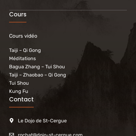
Cours
Cours vidéo
Taiji – Qi Gong
Méditations
Bagua Zhang – Tui Shou
Taiji – Zhaobao – Qi Gong
Tui Shou
Kung Fu
Contact
Le Dojo de St-Cergue
rochat@dojo-st-cergue.com