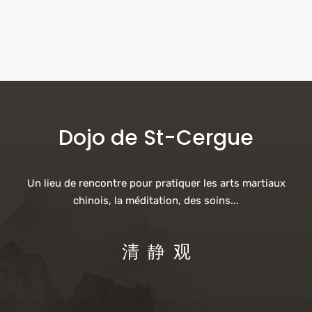
Dojo de Piaz
1115 Rte de la Piaz - Samoëns
Voir Évènements
Dojo de St-Cergue
Un lieu de rencontre pour pratiquer les arts martiaux
chinois, la méditation, des soins...
清 静 观