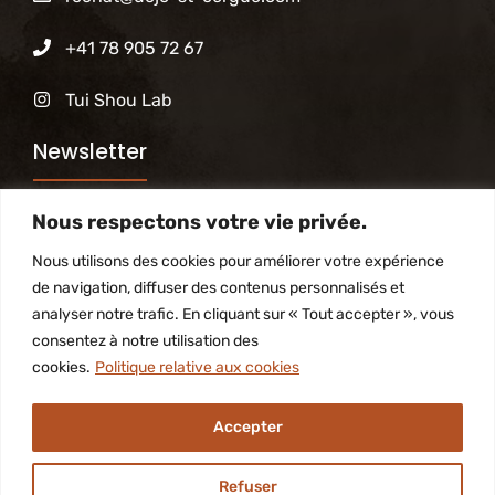
+41 78 905 72 67
Tui Shou Lab
Newsletter
Nous respectons votre vie privée.
Abonnez-vous à notre newsletter pour être tenu
informé des activités du Dojo
Nous utilisons des cookies pour améliorer votre expérience
de navigation, diffuser des contenus personnalisés et
analyser notre trafic. En cliquant sur « Tout accepter », vous
S'inscrire
consentez à notre utilisation des
cookies.
Politique relative aux cookies
Accepter
2026 Laurent Rochat • Built with
by Ba Ren Qing
Refuser