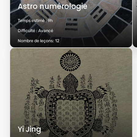
Astro numérologie
Temps estimé :
9h
Difficulté :
Avancé
Nombre de leçons:
12
Yi Jing