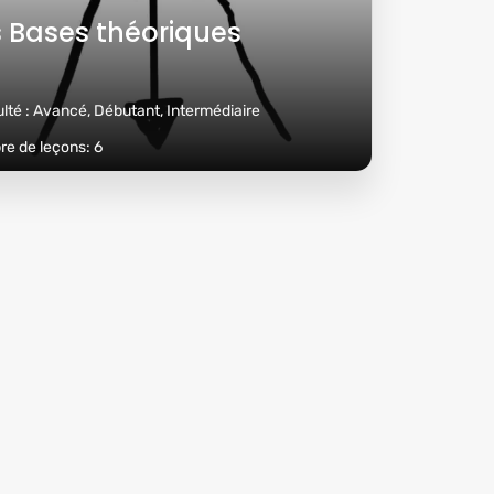
s Bases théoriques
ulté :
Avancé, Débutant, Intermédiaire
e de leçons:
6